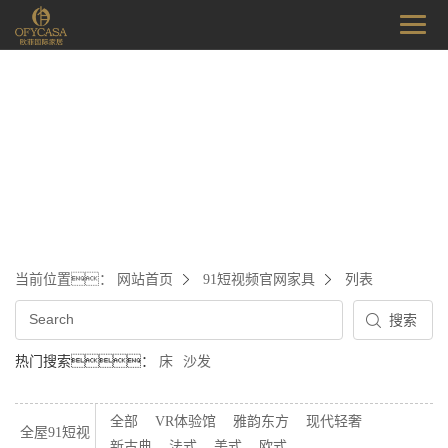
当前位置：
网站首页
91短视频官网家具
列表
热门搜索：
床
沙发
全部
VR体验馆
雅韵东方
现代轻奢
全屋91短视
新古典
法式
美式
欧式