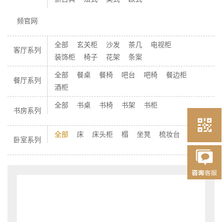
频官网
全部
玄关柜
沙发
茶几
电视柜
客厅系列
装饰柜
椅子
花架
条案
全部
餐桌
餐椅
吧台
吧椅
餐边柜
餐厅系列
酒柜
全部
书桌
书椅
书架
书柜
书房系列
全部
床
床头柜
榻
坐凳
梳妆台
柜子
卧室系列