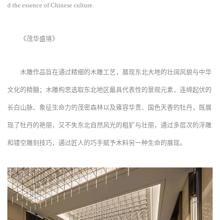
d the essence of Chinese culture.
《茂华盛境》
木雕作品旨在通过精细的木雕工艺，展现东北大地的壮阔风貌与中华
文化的精髓；木雕构思选取东北地区最具代表性的景观元素，连绵起伏的
长白山脉、象征生命力的茂密森林以及雍容华贵、国色天香的牡丹，既展
现了牡丹的艳丽，又不失东北自然风光的粗犷与壮丽，通过多层次的浮雕
和镂空雕刻技巧，通过匠人的巧手赋予木料另一种生命的展现。