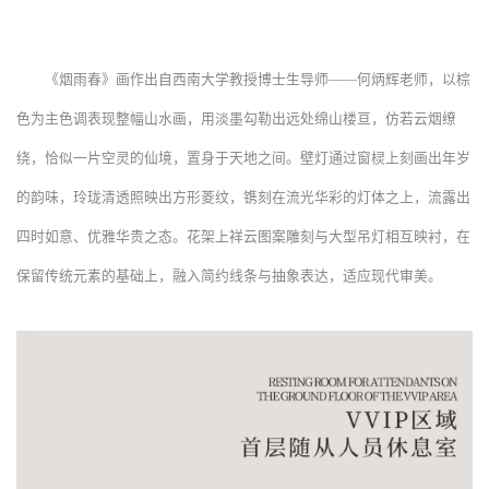
《烟雨春》画作出自西南大学教授博士生导师——何炳辉老师，以棕
色为主色调表现整幅山水画，用淡墨勾勒出远处绵山楼亘，仿若云烟缭
绕，恰似一片空灵的仙境，置身于天地之间。壁灯通过窗棂上刻画出年岁
的韵味，玲珑清透照映出方形菱纹，镌刻在流光华彩的灯体之上，流露出
四时如意、优雅华贵之态。花架上祥云图案雕刻与大型吊灯相互映衬，在
保留传统元素的基础上，融入简约线条与抽象表达，适应现代审美。