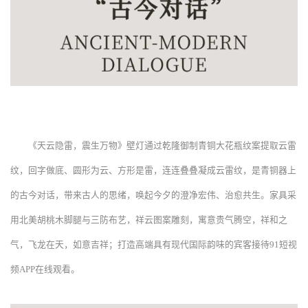
《天云隐雷，震生万物》壁灯通过乾隆御制青铜大花瓶纹案提取云雷
纹，回字做底、圆形为云、方形是雷，连连叠叠凝成云雷纹，是青铜器上
的古今对话，带来古人的思绪，唤起今夕的澄净宏伟、治愈共生。家具采
用北美胡桃木脚腿与三防布艺，祥云图案雕刻，寓意贵气腾空，祥和之
气，飞龙在天，如意吉祥；打造高端具有现代国际韵味的宾客接待91短视
频APP在线观看。