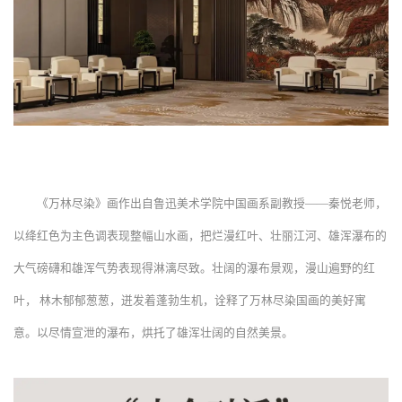
《万林尽染》画作出自鲁迅美术学院中国画系副教授——秦悦老师，
以绛红色为主色调表现整幅山水画，把烂漫红叶、壮丽江河、雄浑瀑布的
大气磅礴和雄浑气势表现得淋漓尽致。壮阔的瀑布景观，漫山遍野的红
叶， 林木郁郁葱葱，迸发着蓬勃生机，诠释了万林尽染国画的美好寓
意。以尽情宣泄的瀑布，烘托了雄浑壮阔的自然美景。