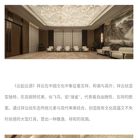
《云起云游》祥云在中国文化中象征着吉祥、和谐与高升；祥云纹造
型独特，形态婉转优美，似飞鸟，如“瑞雀”，代表着自由随性，吉祥的图
案。通过祥云纹形态传统元素与现代审美结合，创造既有文化底蕴又不失
时尚感的大型灯具，营出一种飘逸、祥和的氛围。