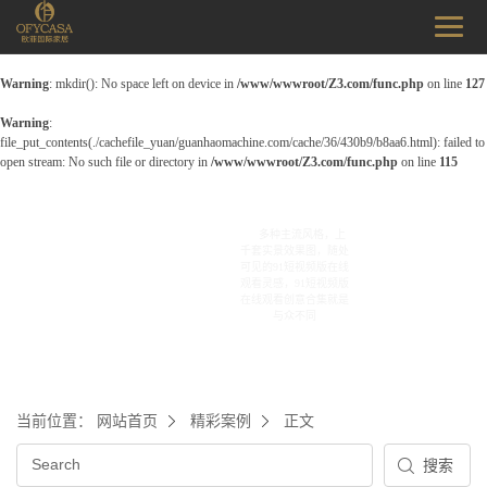
Warning
: mkdir(): No space left on device in
/www/wwwroot/Z3.com/func.php
on line
127
Warning
:
file_put_contents(./cachefile_yuan/guanhaomachine.com/cache/36/430b9/b8aa6.html): failed to
open stream: No such file or directory in
/www/wwwroot/Z3.com/func.php
on line
115
多种主流风格，上
CASE SHOWS
千套实景效果图，随处
案例欣赏
可见的91短视频版在线
观看灵感，91短视频版
在线观看创意合集就是
与众不同
当前位置：
网站首页
精彩案例
正文