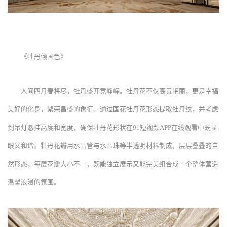
《牡丹倾国色》
人间四月春将尽，牡丹盛开竞峥嵘。牡丹花不仅高贵艳丽，更是幸福
美好的化身，繁荣昌盛的象征。通过国花牡丹花形态提取牡丹纹，并考虑
到吊灯悬挂高度和宽度，确保牡丹花形状在91短视频APP在线观看中既显
眼又和谐。牡丹花瓣用水晶管与水晶珠等半透明材料制成，层层叠叠的自
然形态，每层花瓣大小不一，既能独立展示又能完美组合成一个整体营造
温馨浪漫的氛围。