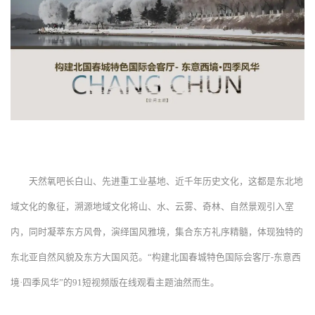
天然氧吧长白山、先进重工业基地、近千年历史文化，这都是东北地
域文化的象征，溯源地域文化将山、水、云雾、奇林、自然景观引入室
内，同时凝萃东方风骨，演绎国风雅境，集合东方礼序精髓，体现独特的
东北亚自然风貌及东方大国风范。“构建北国春城特色国际会客厅-东意西
境·四季风华”的91短视频版在线观看主题油然而生。